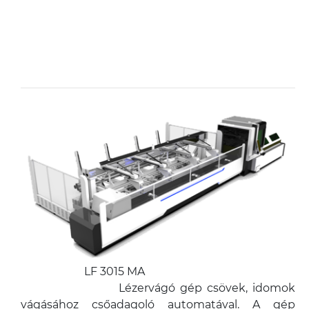
LF 3015 MA
Lézervágó gép csövek, idomok
vágásához csőadagoló automatával. A gép