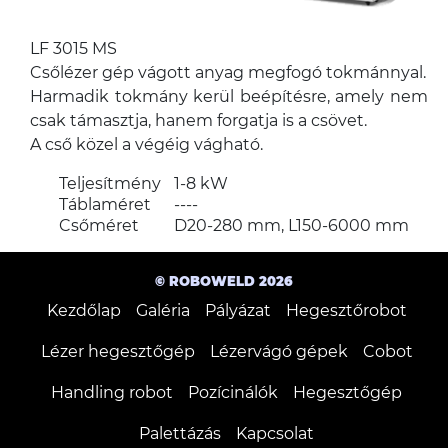
LF 3015 MS
Csőlézer gép vágott anyag megfogó tokmánnyal.
Harmadik tokmány kerül beépítésre, amely nem
csak támasztja, hanem forgatja is a csövet.
A cső közel a végéig vágható.
Teljesítmény
1-8 kW
Táblaméret
----
Csőméret
D20-280 mm, L150-6000 mm
© ROBOWELD 2026
Kezdőlap
Galéria
Pályázat
Hegesztőrobot
Lézer hegesztőgép
Lézervágó gépek
Cobot
Handling robot
Pozícinálók
Hegesztőgép
Palettázás
Kapcsolat