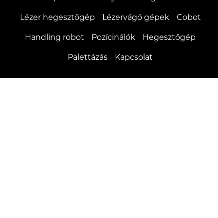
Lézer hegesztőgép
Lézervágó gépek
Cobot
Handling robot
Pozícinálók
Hegesztőgép
Palettázás
Kapcsolat