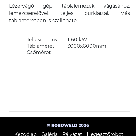
Lézervágó gép táblalemezek vágásához,
lemezcserélővel, teljes burklattal. Más
táblaméretben is szállítható.
Teljesítmény
1-60 kW
Táblaméret
3000x6000mm
Csőméret
----
© ROBOWELD 2026
Kezdőlap
Galéria
Pályázat
Hegesztőrobot