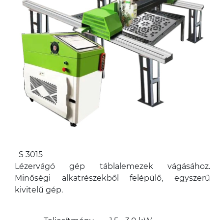
S 3015
Lézervágó gép táblalemezek vágásához.
Minőségi alkatrészekből felépülő, egyszerű
kivitelű gép.